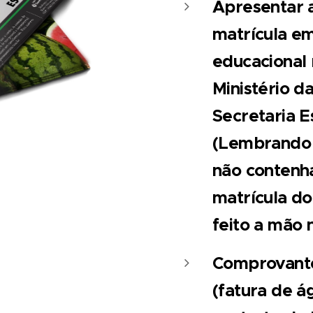
Apresentar 
matrícula emi
educacional
Ministério d
Secretaria 
(Lembrando 
não contenh
matrícula do
feito a mão 
Comprovante
(fatura de ág